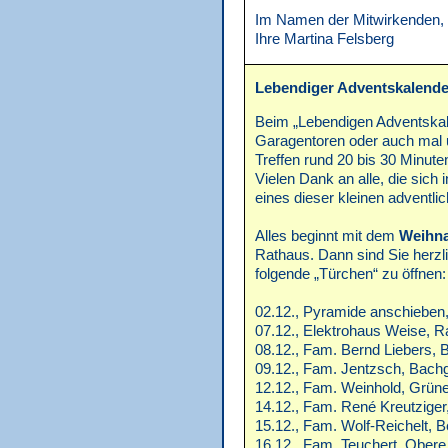
Im Namen der Mitwirkenden,
Ihre Martina Felsberg
Lebendiger Adventskalende
Beim „Lebendigen Adventskal
Garagentoren oder auch mal u
Treffen rund 20 bis 30 Minute
Vielen Dank an alle, die sich
eines dieser kleinen adventli
Alles beginnt mit dem
Weihna
Rathaus. Dann sind Sie herzl
folgende „Türchen“ zu öffnen:
02.12., Pyramide anschieben,
07.12., Elektrohaus Weise, R
08.12., Fam. Bernd Liebers,
09.12., Fam. Jentzsch, Bach
12.12., Fam. Weinhold, Grün
14.12., Fam. René Kreutzige
15.12., Fam. Wolf-Reichelt, B
16.12., Fam. Teuchert, Obere