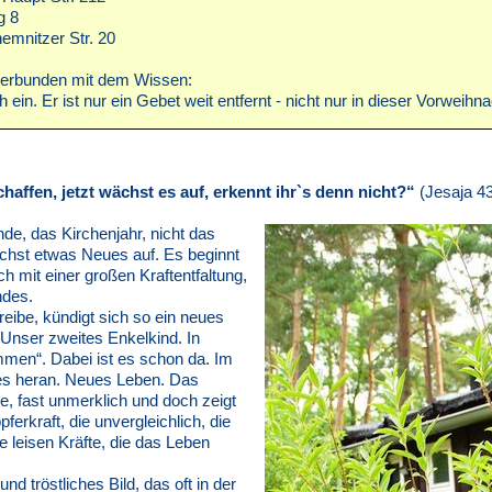
g 8
emnitzer Str. 20
verbunden mit dem Wissen:
 ein. Er ist nur ein Gebet weit entfernt - nicht nur in dieser Vorweihn
chaffen, jetzt wächst es auf, erkennt ihr`s denn nicht?“
(Jesaja 43
nde, das Kirchenjahr, nicht das
chst etwas Neues auf. Es beginnt
h mit einer großen Kraftentfaltung,
ndes.
eibe, kündigt sich so ein neues
Unser zweites Enkelkind. In
men“. Dabei ist es schon da. Im
es heran. Neues Leben. Das
e, fast unmerklich und doch zeigt
pferkraft, die unvergleichlich, die
ie leisen Kräfte, die das Leben
und tröstliches Bild, das oft in der