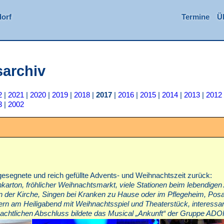
orf
Termine
Ü
sarchiv
2
|
2021
|
2020
|
2019
|
2018
|
2017
|
2016
|
2015
|
2014
|
2013
|
2012
3
|
2002
gesegnete und reich gefüllte Advents- und Weihnachtszeit zurück:
arton, fröhlicher Weihnachtsmarkt, viele Stationen beim lebendigen
in der Kirche, Singen bei Kranken zu Hause oder im Pflegeheim, Po
pern am Heiligabend mit Weihnachtsspiel und Theaterstück, interessa
nachtlichen Abschluss bildete das Musical „Ankunft“ der Gruppe AD