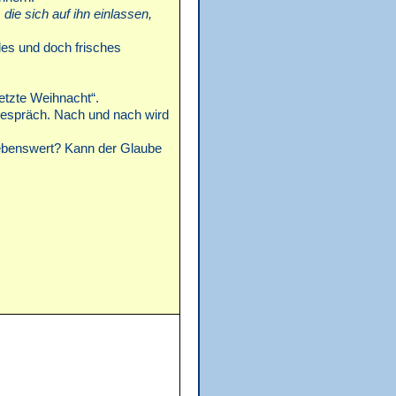
ie sich auf ihn einlassen,
lles und doch frisches
etzte Weihnacht“.
espräch. Nach und nach wird
trebenswert? Kann der Glaube