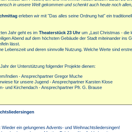
Mensch in unsere Welt gekommen und schenkt auch heute noch allen, d
chmittag
erleben wir mit "Das alles seine Ordnung hat" ein traditione
zten Jahr geht es im
Theaterstück 23 Uhr
um „Last Christmas - die l
igen Abend auf dem höchsten Gebäude der Stadt miteinander ins G
feln lässt.
gene Lebenszeit und deren sinnvolle Nutzung. Welche Werte sind ers
 Jahr der Unterstützung folgender Projekte dienen:
lem/Indien - Ansprechpartner Gregor Muche
arrwiese für unsere Jugend - Ansprechpartner Karsten Klose
m- und Kirchendach - Ansprechpartner Pfr. G. Brause
chtsliedersingen
 Wieder ein gelungenes Advents- und Weihnachtsliedersingen!