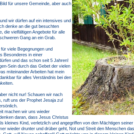
Bild für unsere Gemeinde, aber auch
und wir dürfen auf ein intensives und
 Ich denke an die gut besuchten
die vielfältigen Angebote für alle
schweren Gang an ein Grab.
t, für viele Begegnungen und
as Besonderes in einer
ürfen und das schon seit 5 Jahren!
agen-Sein durch das Gebet der vielen
as miteinander Arbeiten hat mein
dankbar für alles Verständnis bei den
keiten.
 aber nicht nur! Schauen wir nach
 ruft uns der Prophet Jesaja zu!
rsönlich.
eit machen wir uns wieder
 denken daran, dass Jesus Christus
s kleines Kind, verletzlich und angegriffen von den Mächtigen seiner
mer wieder drunter und drüber geht, Not und Streit den Menschen da