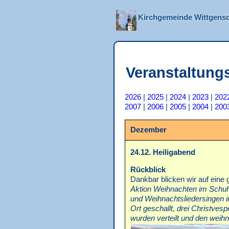
Kirchgemeinde Wittgensd
Veranstaltung
2026
|
2025
|
2024
|
2023
|
202
2007
|
2006
|
2005
|
2004
|
200
Dezember
24.12. Heiligabend
Rückblick
Dankbar blicken wir auf eine 
Aktion Weihnachten im Schuhk
und Weihnachtsliedersingen 
Ort geschallt, drei Christves
wurden verteilt und den weih