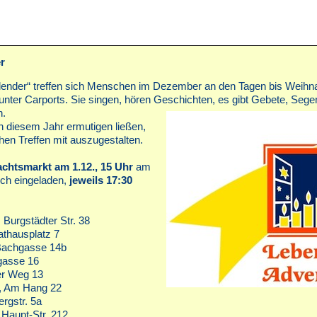
r
ender“ treffen sich Menschen im Dezember an den Tagen bis Weihna
nter Carports. Sie singen, hören Geschichten, es gibt Gebete, Sege
n.
 in diesem Jahr ermutigen ließen,
chen Treffen mit auszugestalten.
chtsmarkt am 1.12., 15 Uhr
am
ich eingeladen,
jeweils 17:30
 Burgstädter Str. 38
athausplatz 7
 Bachgasse 14b
gasse 16
er Weg 13
r, Am Hang 22
ergstr. 5a
 Haupt-Str. 212