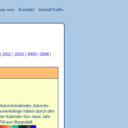
ber uns
Kontakt
Infos&Treffs
|
2011
|
2010
|
2009
|
2008
|
 Adventskalender, Advents-
saunenklänge haben durch den
nte Kalender fürs neue Jahr
ORA aus Burgstädt.