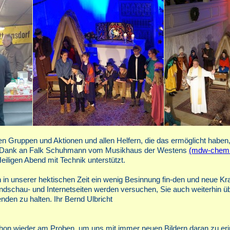
nen Gruppen und Aktionen und allen Helfern, die das ermöglicht haben
r Dank an Falk Schuhmann vom Musikhaus der Westens
(mdw-chemn
iligen Abend mit Technik unterstützt.
h in unserer hektischen Zeit ein wenig Besinnung fin-den und neue Kra
schau- und Internetseiten werden versuchen, Sie auch weiterhin üb
den zu halten. Ihr Bernd Ulbricht
 schon wieder am Proben, um uns mit immer neuen Bildern daran zu eri