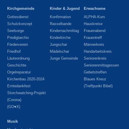
Kirchgemeinde
Kinder & Jugend
Erwachsene
Gottesdienst
Konfirmation
ALPHA-Kurs
Schutzkonzept
Rasselbande
Hauskreise
Seelsorge
Kindernachmittag
Frauenabend
Predigtarchiv
Kinderkirche
Frauentreff
Förderverein
Jungschar
Männerkreis
Friedhof
Mädelschar
Handarbeitskreis
Läuteordnung
Junge Gemeinde
Seniorenkreis
Geschichte
Seniorenmittagessen
Orgelreparatur
Gebetstreffen
Kirchenbau 2020-2024
Blaues Kreuz
Erntedankfest
(Treffpunkt Bibel)
Storchwatching-Projekt
(Corona)
(GO♥X)
Musik