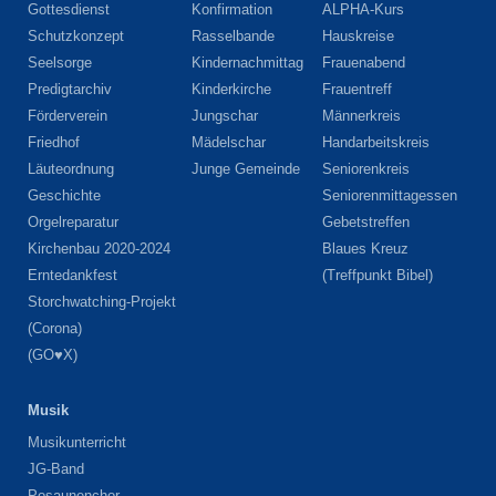
Gottesdienst
Konfirmation
ALPHA-Kurs
Schutzkonzept
Rasselbande
Hauskreise
Seelsorge
Kindernachmittag
Frauenabend
Predigtarchiv
Kinderkirche
Frauentreff
Förderverein
Jungschar
Männerkreis
Friedhof
Mädelschar
Handarbeitskreis
Läuteordnung
Junge Gemeinde
Seniorenkreis
Geschichte
Seniorenmittagessen
Orgelreparatur
Gebetstreffen
Kirchenbau 2020-2024
Blaues Kreuz
Erntedankfest
(Treffpunkt Bibel)
Storchwatching-Projekt
(Corona)
(GO♥X)
Musik
Musikunterricht
JG-Band
Posaunenchor