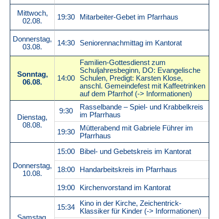
Mittwoch,
19:30
Mitarbeiter-Gebet im Pfarrhaus
02.08.
Donnerstag,
14:30
Seniorennachmittag im Kantorat
03.08.
Familien-Gottesdienst zum
Schuljahresbeginn, DO: Evangelische
Sonntag,
14:00
Schulen, Predigt: Karsten Klose,
06.08.
anschl. Gemeindefest mit Kaffeetrinken
auf dem Pfarrhof (-> Informationen)
Rasselbande – Spiel- und Krabbelkreis
9:30
im Pfarrhaus
Dienstag,
08.08.
Mütterabend mit Gabriele Führer im
19:30
Pfarrhaus
15:00
Bibel- und Gebetskreis im Kantorat
Donnerstag,
18:00
Handarbeitskreis im Pfarrhaus
10.08.
19:00
Kirchenvorstand im Kantorat
Kino in der Kirche, Zeichentrick-
15:34
Klassiker für Kinder (-> Informationen)
Samstag,