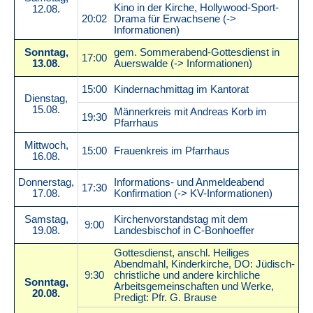
Kino in der Kirche, Hollywood-Sport-
12.08.
20:02
Drama für Erwachsene (->
Informationen)
Sonntag,
gem. Sommerabend-Gottesdienst in
17:00
13.08.
Auerswalde (-> Informationen)
15:00
Kindernachmittag im Kantorat
Dienstag,
15.08.
Männerkreis mit Andreas Korb im
19:30
Pfarrhaus
Mittwoch,
15:00
Frauenkreis im Pfarrhaus
16.08.
Donnerstag,
Informations- und Anmeldeabend
17:30
17.08.
Konfirmation (-> KV-Informationen)
Samstag,
Kirchenvorstandstag mit dem
9:00
19.08.
Landesbischof in C-Bonhoeffer
Gottesdienst, anschl. Heiliges
Abendmahl, Kinderkirche, DO: Jüdisch-
9:30
christliche und andere kirchliche
Sonntag,
Arbeitsgemeinschaften und Werke,
20.08.
Predigt: Pfr. G. Brause