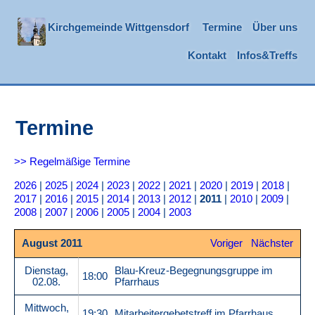
Kirchgemeinde Wittgensdorf
Termine
Über uns
Kontakt
Infos&Treffs
Termine
>> Regelmäßige Termine
2026
|
2025
|
2024
|
2023
|
2022
|
2021
|
2020
|
2019
|
2018
|
2017
|
2016
|
2015
|
2014
|
2013
|
2012
|
2011
|
2010
|
2009
|
2008
|
2007
|
2006
|
2005
|
2004
|
2003
August 2011
Voriger
Nächster
Dienstag,
Blau-Kreuz-Begegnungsgruppe im
18:00
02.08.
Pfarrhaus
Mittwoch,
19:30
Mitarbeitergebetstreff im Pfarrhaus