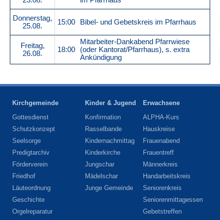
23.08.
im Pfarrhaus
Donnerstag,
15:00
Bibel- und Gebetskreis im Pfarrhaus
25.08.
Mitarbeiter-Dankabend Pfarrwiese
Freitag,
18:00
(oder Kantorat/Pfarrhaus), s. extra
26.08.
Ankündigung
Kirchgemeinde
Kinder & Jugend
Erwachsene
Gottesdienst
Konfirmation
ALPHA-Kurs
Schutzkonzept
Rasselbande
Hauskreise
Seelsorge
Kindernachmittag
Frauenabend
Predigtarchiv
Kinderkirche
Frauentreff
Förderverein
Jungschar
Männerkreis
Friedhof
Mädelschar
Handarbeitskreis
Läuteordnung
Junge Gemeinde
Seniorenkreis
Geschichte
Seniorenmittagessen
Orgelreparatur
Gebetstreffen