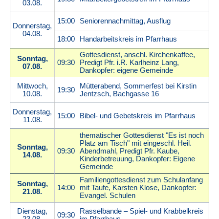
03.08.
15:00
Seniorennachmittag, Ausflug
Donnerstag,
04.08.
18:00
Handarbeitskreis im Pfarrhaus
Gottesdienst, anschl. Kirchenkaffee,
Sonntag,
09:30
Predigt Pfr. i.R. Karlheinz Lang,
07.08.
Dankopfer: eigene Gemeinde
Mittwoch,
Mütterabend, Sommerfest bei Kirstin
19:30
10.08.
Jentzsch, Bachgasse 16
Donnerstag,
15:00
Bibel- und Gebetskreis im Pfarrhaus
11.08.
thematischer Gottesdienst "Es ist noch
Platz am Tisch" mit eingeschl. Heil.
Sonntag,
09:30
Abendmahl, Predigt Pfr. Kaube,
14.08.
Kinderbetreuung, Dankopfer: Eigene
Gemeinde
Familiengottesdienst zum Schulanfang
Sonntag,
14:00
mit Taufe, Karsten Klose, Dankopfer:
21.08.
Evangel. Schulen
Dienstag,
Rasselbande – Spiel- und Krabbelkreis
09:30