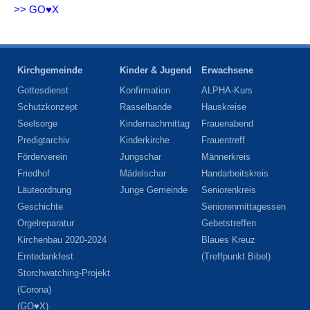
>> GO♥X
Kirchgemeinde
Kinder & Jugend
Erwachsene
Gottesdienst
Konfirmation
ALPHA-Kurs
Schutzkonzept
Rasselbande
Hauskreise
Seelsorge
Kindernachmittag
Frauenabend
Predigtarchiv
Kinderkirche
Frauentreff
Förderverein
Jungschar
Männerkreis
Friedhof
Mädelschar
Handarbeitskreis
Läuteordnung
Junge Gemeinde
Seniorenkreis
Geschichte
Seniorenmittagessen
Orgelreparatur
Gebetstreffen
Kirchenbau 2020-2024
Blaues Kreuz
Erntedankfest
(Treffpunkt Bibel)
Storchwatching-Projekt
(Corona)
(GO♥X)