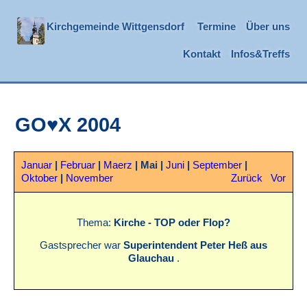
Kirchgemeinde Wittgensdorf
Termine
Über uns
Kontakt
Infos&Treffs
GO♥X 2004
Januar
|
Februar
|
Maerz
|
Mai
|
Juni
|
September
|
Oktober
|
November
Zurück
Vor
Thema:
Kirche - TOP oder Flop?
Gastsprecher war
Superintendent Peter Heß aus
Glauchau
.