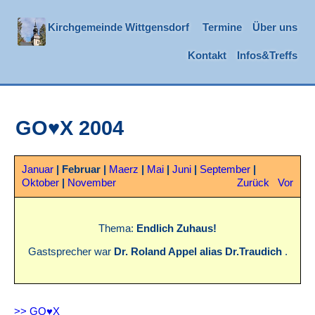
Kirchgemeinde Wittgensdorf
Termine
Über uns
Kontakt
Infos&Treffs
GO♥X 2004
Januar
|
Februar
|
Maerz
|
Mai
|
Juni
|
September
|
Oktober
|
November
Zurück
Vor
Thema:
Endlich Zuhaus!
Gastsprecher war
Dr. Roland Appel alias Dr.Traudich
.
>> GO♥X