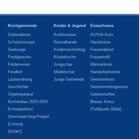
Kirchgemeinde
Kinder & Jugend
Erwachsene
Gottesdienst
Konfirmation
ALPHA-Kurs
Schutzkonzept
Rasselbande
Hauskreise
Seelsorge
Kindernachmittag
Frauenabend
Predigtarchiv
Kinderkirche
Frauentreff
Förderverein
Jungschar
Männerkreis
Friedhof
Mädelschar
Handarbeitskreis
Läuteordnung
Junge Gemeinde
Seniorenkreis
Geschichte
Seniorenmittagessen
Orgelreparatur
Gebetstreffen
Kirchenbau 2020-2024
Blaues Kreuz
Erntedankfest
(Treffpunkt Bibel)
Storchwatching-Projekt
(Corona)
(GO♥X)