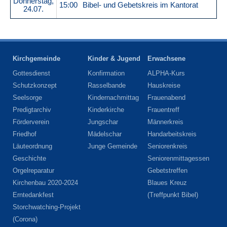
Donnerstag,
15:00
Bibel- und Gebetskreis im Kantorat
24.07.
Kirchgemeinde
Kinder & Jugend
Erwachsene
Gottesdienst
Konfirmation
ALPHA-Kurs
Schutzkonzept
Rasselbande
Hauskreise
Seelsorge
Kindernachmittag
Frauenabend
Predigtarchiv
Kinderkirche
Frauentreff
Förderverein
Jungschar
Männerkreis
Friedhof
Mädelschar
Handarbeitskreis
Läuteordnung
Junge Gemeinde
Seniorenkreis
Geschichte
Seniorenmittagessen
Orgelreparatur
Gebetstreffen
Kirchenbau 2020-2024
Blaues Kreuz
Erntedankfest
(Treffpunkt Bibel)
Storchwatching-Projekt
(Corona)