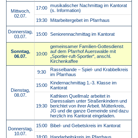
musikalischer Nachmittag im Kantorat
17:00
(s. Information)
Mittwoch,
02.07.
19:30
Mitarbeitergebet im Pfarrhaus
Donnerstag,
15:00
Seniorennachmittag im Kantorat
03.07.
gemeinsamer Familien-Gottesdienst
Sonntag,
auf dem Pfarrhof Auerswalde mit
10:00
06.07.
„Sportler-ruft-Sportler“, anschl.
Kirchenkaffee
Rasselbande – Spiel- und Krabbelkreis
9:30
im Pfarrhaus
Kindernachmittag 1.-3. Klasse im
15:00
Kantorat
Dienstag,
08.07.
Kathleen Quellmalz arbeitet in
Daressalam unter Straßenkindern und
19:30
berichtet von ihrer Arbeit. Mütterkreis,
JG und die ganze Gemeinde sind dazu
herzlich ins Kantorat eingeladen.
15:00
Bibel- und Gebetskreis im Kantorat
Donnerstag,
10.07.
18:00
Handarbeitskreis im Pfarrhaus