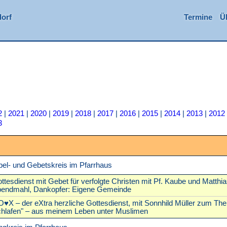
orf
Termine
Ü
2
|
2021
|
2020
|
2019
|
2018
|
2017
|
2016
|
2015
|
2014
|
2013
|
2012
3
bel- und Gebetskreis im Pfarrhaus
ttesdienst mit Gebet für verfolgte Christen mit Pf. Kaube und Matthias
endmahl, Dankopfer: Eigene Gemeinde
O♥X
– der eXtra herzliche Gottesdienst, mit Sonnhild Müller zum The
hlafen" – aus meinem Leben unter Muslimen