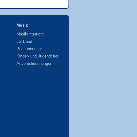
Musik
Musikunterricht
JG-Band
Posaunenchor
Kinder- und Jugendchor
Adventsliedersingen