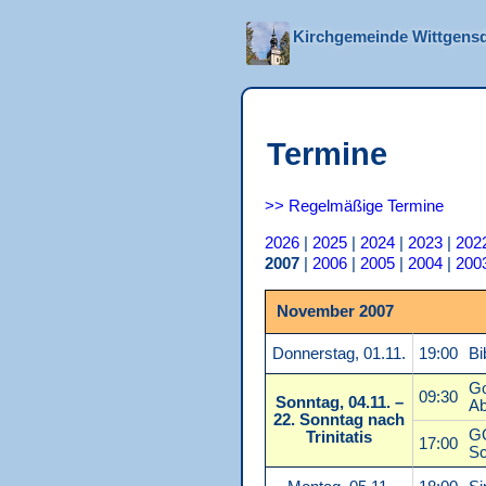
Kirchgemeinde Wittgensd
Termine
>> Regelmäßige Termine
2026
|
2025
|
2024
|
2023
|
202
2007
|
2006
|
2005
|
2004
|
200
November 2007
Donnerstag, 01.11.
19:00
Bi
Go
09:30
Sonntag, 04.11. –
Ab
22. Sonntag nach
G
Trinitatis
17:00
Sc