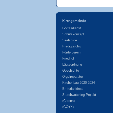
Kirchgemeinde
Gottesdienst
Schutzkonzept
Seelsorge
Predigtarchiv
Förderverein
Friedhof
Läuteordnung
Geschichte
Orgelreparatur
Kirchenbau 2020-2024
Erntedankfest
Storchwatching-Projekt
(Corona)
(GO♥X)