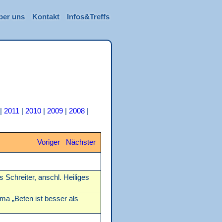
ber uns
Kontakt
Infos&Treffs
|
2011
|
2010
|
2009
|
2008
|
Voriger
Nächster
 Schreiter, anschl. Heiliges
ma „Beten ist besser als