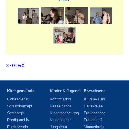
>> GO♥X
Kirchgemeinde
Kinder & Jugend
Erwachsene
Gottesdienst
Konfirmation
ALPHA-Kurs
Schutzkonzept
Rasselbande
Hauskreise
Seelsorge
Kindernachmittag
Frauenabend
Predigtarchiv
Kinderkirche
Frauentreff
Förderverein
Jungschar
Männerkreis