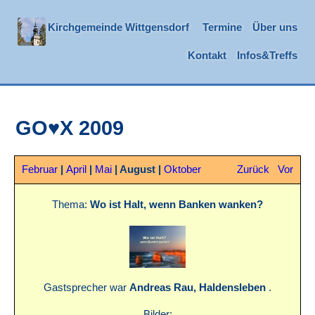
Kirchgemeinde Wittgensdorf
Termine
Über uns
Kontakt
Infos&Treffs
GO♥X 2009
Februar
|
April
|
Mai
|
August
|
Oktober
Zurück
Vor
Thema:
Wo ist Halt, wenn Banken wanken?
Gastsprecher war
Andreas Rau, Haldensleben
.
Bilder: