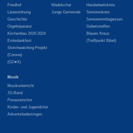
Friedhof
Mädelschar
Handarbeitskreis
Läuteordnung
Junge Gemeinde
Seniorenkreis
Geschichte
Seniorenmittagessen
Orgelreparatur
Gebetstreffen
Kirchenbau 2020-2024
Blaues Kreuz
Erntedankfest
(Treffpunkt Bibel)
Storchwatching-Projekt
(Corona)
(GO♥X)
Musik
Musikunterricht
JG-Band
Posaunenchor
Kinder- und Jugendchor
Adventsliedersingen