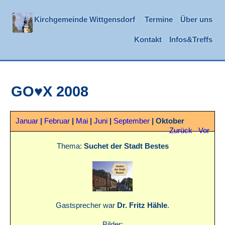
Kirchgemeinde Wittgensdorf
Termine
Über uns
Kontakt
Infos&Treffs
GO♥X 2008
Januar
|
Februar
|
Mai
|
Juni
|
September
|
Oktober
Zurück
Vor
Thema:
Suchet der Stadt Bestes
Gastsprecher war
Dr. Fritz Hähle
.
Bilder: