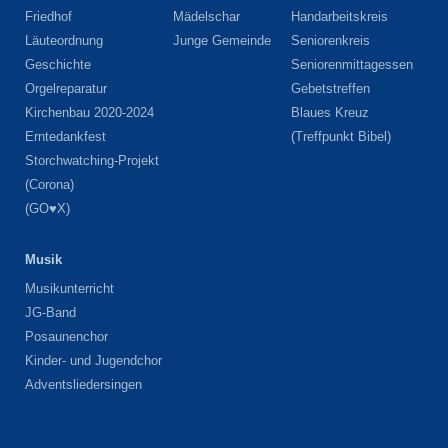
Friedhof
Mädelschar
Handarbeitskreis
Läuteordnung
Junge Gemeinde
Seniorenkreis
Geschichte
Seniorenmittagessen
Orgelreparatur
Gebetstreffen
Kirchenbau 2020-2024
Blaues Kreuz
Erntedankfest
(Treffpunkt Bibel)
Storchwatching-Projekt
(Corona)
(GO♥X)
Musik
Musikunterricht
JG-Band
Posaunenchor
Kinder- und Jugendchor
Adventsliedersingen