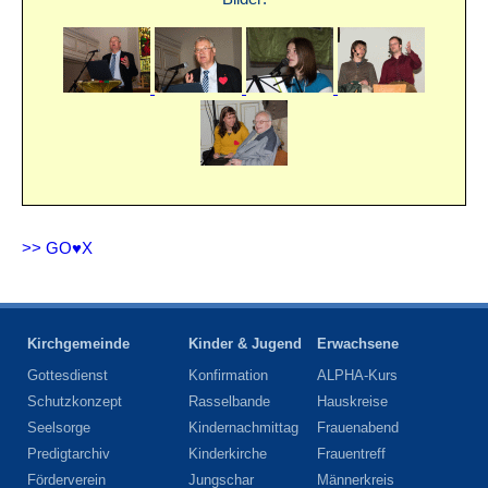
>> GO♥X
Kirchgemeinde
Kinder & Jugend
Erwachsene
Gottesdienst
Konfirmation
ALPHA-Kurs
Schutzkonzept
Rasselbande
Hauskreise
Seelsorge
Kindernachmittag
Frauenabend
Predigtarchiv
Kinderkirche
Frauentreff
Förderverein
Jungschar
Männerkreis