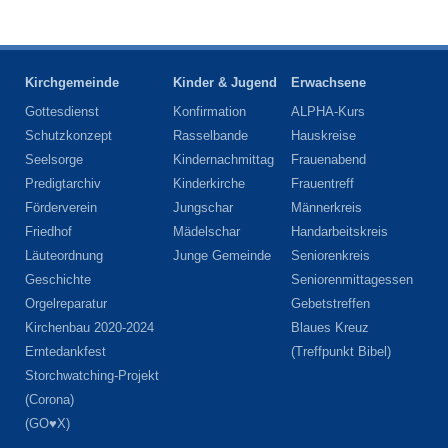
Kirchgemeinde
Kinder & Jugend
Erwachsene
Gottesdienst
Konfirmation
ALPHA-Kurs
Schutzkonzept
Rasselbande
Hauskreise
Seelsorge
Kindernachmittag
Frauenabend
Predigtarchiv
Kinderkirche
Frauentreff
Förderverein
Jungschar
Männerkreis
Friedhof
Mädelschar
Handarbeitskreis
Läuteordnung
Junge Gemeinde
Seniorenkreis
Geschichte
Seniorenmittagessen
Orgelreparatur
Gebetstreffen
Kirchenbau 2020-2024
Blaues Kreuz
Erntedankfest
(Treffpunkt Bibel)
Storchwatching-Projekt
(Corona)
(GO♥X)