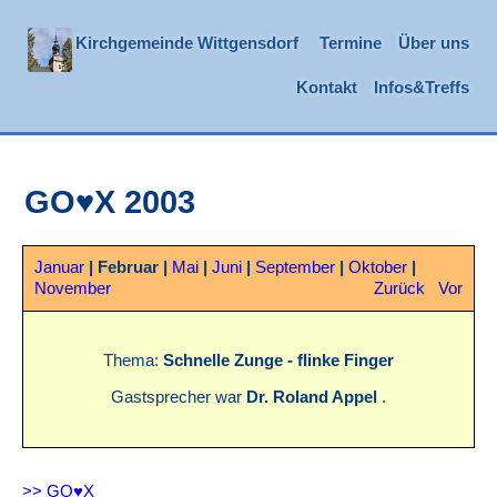
Kirchgemeinde Wittgensdorf
Termine
Über uns
Kontakt
Infos&Treffs
GO♥X 2003
Januar
|
Februar
|
Mai
|
Juni
|
September
|
Oktober
|
November
Zurück
Vor
Thema:
Schnelle Zunge - flinke Finger
Gastsprecher war
Dr. Roland Appel
.
>> GO♥X